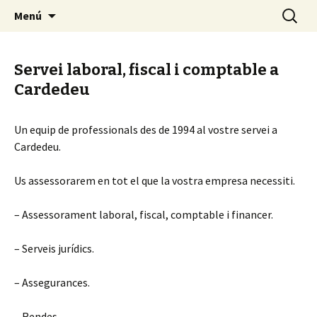
Servei fiscal, comptable i laboral a
Vés al contingut
Cerca:
Consulting Cardedeu
Menú
Cardedeu.
Servei laboral, fiscal i comptable a
Cardedeu
Un equip de professionals des de 1994 al vostre servei a
Cardedeu.
Us assessorarem en tot el que la vostra empresa necessiti.
– Assessorament laboral, fiscal, comptable i financer.
– Serveis jurídics.
– Assegurances.
– Rendes.